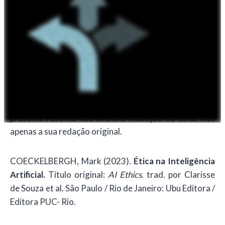
(Cortese, João. F. N. B, “Compte rendu de Mark
Coeckelbergh,
AI Ethics
”,
Revue des questions
scientifiques
, 2020) e traduzida para a língua
portuguesa por Mateus Henrique Amorim
As referências do texto foram atualizadas de acordo
com a recente edição brasileira lançada em parceria
pela Ubu Editora e Editora PUC-Rio, em 2023. A
presente resenha não avalia a tradução da obra, mas
apenas a sua redação original.
COECKELBERGH, Mark (2023).
Ética na Inteligência
Artificial.
Título original:
AI Ethics
. trad. por Clarisse
de Souza et al. São Paulo / Rio de Janeiro: Ubu Editora /
Editora PUC- Rio.