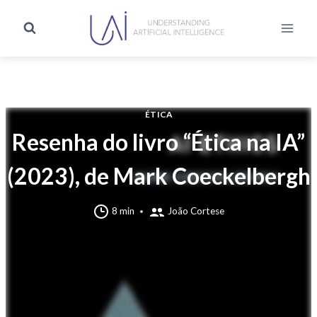
ÉTICA
Resenha do livro “Ética na IA”
(2023), de Mark Coeckelbergh
8 min
João Cortese
Esta resenha foi originalmente publicada em francês