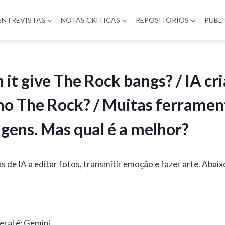
ENTREVISTAS
NOTAS CRÍTICAS
REPOSITÓRIOS
PUBL
 it give The Rock bangs? / IA cr
no The Rock? / Muitas ferrament
agens. Mas qual é a melhor?
e IA a editar fotos, transmitir emoção e fazer arte. Abaixo,
eral é: Gemini