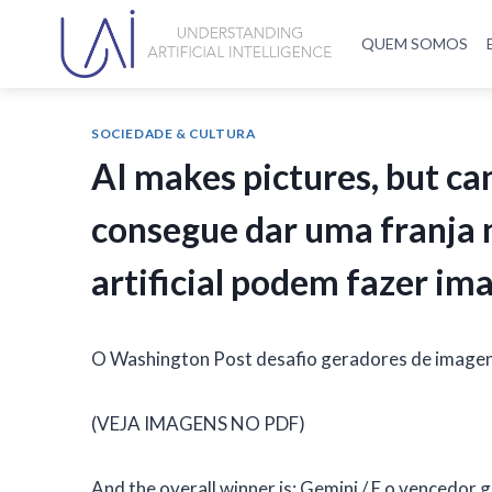
QUEM SOMOS
SOCIEDADE & CULTURA
AI makes pictures, but can
consegue dar uma franja 
artificial podem fazer im
O Washington Post desafio geradores de imagens d
(VEJA IMAGENS NO PDF)
And the overall winner is: Gemini / E o vencedor g