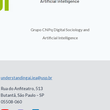
po CNPq Digital Sociology and
Departamento de Soci
Artificial Intelligence
understandingai.iea@usp.br
Rua do Anfiteatro, 513
Butantã, São Paulo – SP
05508-060