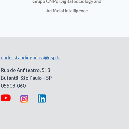
gy and
Departamento de Sociologia da USP
understandingai.iea@usp.br
Rua do Anfiteatro, 513
Butantã, São Paulo – SP
05508-060