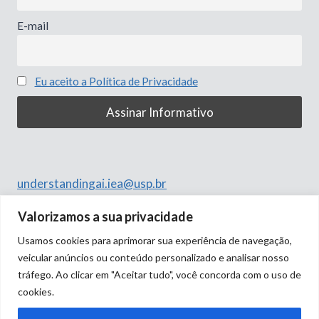
E-mail
Eu aceito a Política de Privacidade
understandingai.iea@usp.br
Rua do Anfiteatro, 513
Valorizamos a sua privacidade
Butantã, São Paulo – SP
Usamos cookies para aprimorar sua experiência de navegação,
05508-060
veicular anúncios ou conteúdo personalizado e analisar nosso
tráfego. Ao clicar em "Aceitar tudo", você concorda com o uso de
cookies.