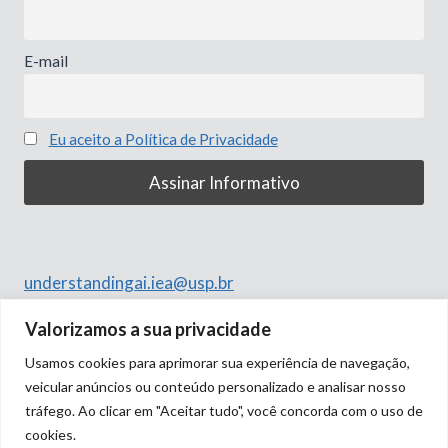
E-mail
Eu aceito a Política de Privacidade
understandingai.iea@usp.br
Rua do Anfiteatro, 513
Valorizamos a sua privacidade
Butantã, São Paulo – SP
Usamos cookies para aprimorar sua experiência de navegação,
05508-060
veicular anúncios ou conteúdo personalizado e analisar nosso
tráfego. Ao clicar em "Aceitar tudo", você concorda com o uso de
cookies.