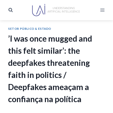
SETOR PÚBLICO & ESTADO
’I was once mugged and
this felt similar’: the
deepfakes threatening
faith in politics /
Deepfakes ameaçam a
confiança na política