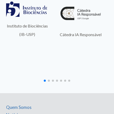
ciências
nic.br
Cátedra IA Responsável
Quem Somos