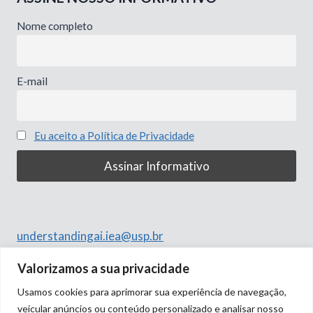
Nome completo
E-mail
Eu aceito a Política de Privacidade
understandingai.iea@usp.br
Rua do Anfiteatro, 513
Valorizamos a sua privacidade
Butantã, São Paulo – SP
Usamos cookies para aprimorar sua experiência de navegação,
05508-060
veicular anúncios ou conteúdo personalizado e analisar nosso