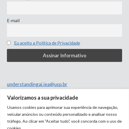
E-mail
Eu aceito a Política de Privacidade
understandingai.iea@usp.br
Rua do Anfiteatro, 513
Valorizamos a sua privacidade
Butantã, São Paulo – SP
Usamos cookies para aprimorar sua experiência de navegação,
05508-060
veicular anúncios ou conteúdo personalizado e analisar nosso
tráfego. Ao clicar em "Aceitar tudo", você concorda com o uso de
cookies.