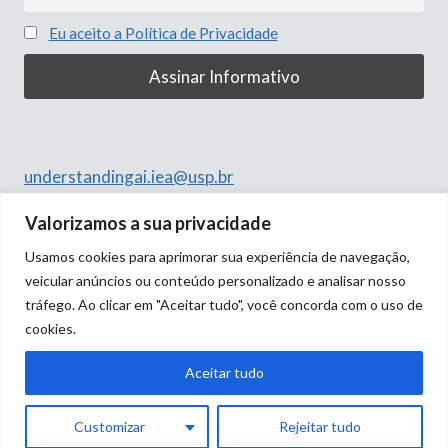
Eu aceito a Política de Privacidade
understandingai.iea@usp.br
Rua do Anfiteatro, 513
Valorizamos a sua privacidade
Butantã, São Paulo – SP
Usamos cookies para aprimorar sua experiência de navegação,
05508-060
veicular anúncios ou conteúdo personalizado e analisar nosso
tráfego. Ao clicar em "Aceitar tudo", você concorda com o uso de
cookies.
Aceitar tudo
Customizar
Rejeitar tudo
© 2026 Understanding Artificial Inteligence