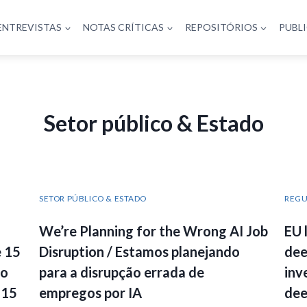
ENTREVISTAS
NOTAS CRÍTICAS
REPOSITÓRIOS
PUBL
Setor público & Estado
SETOR PÚBLICO & ESTADO
REG
We’re Planning for the Wrong AI Job
EU 
e 15
Disruption / Estamos planejando
dee
ão
para a disrupção errada de
inv
 15
empregos por IA
dee