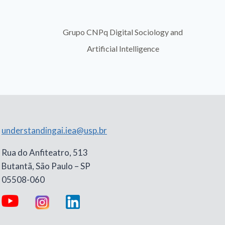
Grupo CNPq Digital Sociology and
Departamen
Artificial Intelligence
understandingai.iea@usp.br
Rua do Anfiteatro, 513
Butantã, São Paulo – SP
05508-060