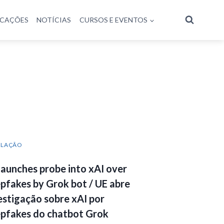
ICAÇÕES
NOTÍCIAS
CURSOS E EVENTOS
ULAÇÃO
launches probe into xAI over
pfakes by Grok bot / UE abre
estigação sobre xAI por
pfakes do chatbot Grok