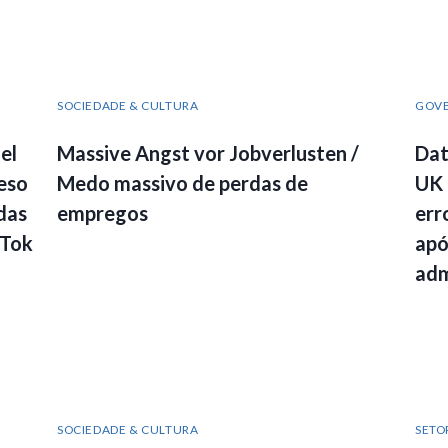
SOCIEDADE & CULTURA
GOV
el
Massive Angst vor Jobverlusten /
Dat
eso
Medo massivo de perdas de
UK 
das
empregos
err
kTok
apó
adm
SOCIEDADE & CULTURA
SETO