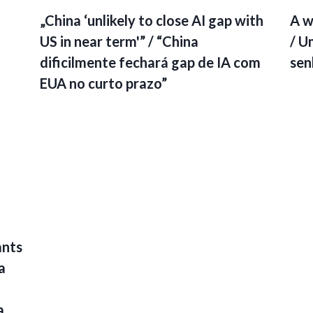
„China ‘unlikely to close AI gap with
A w
US in near term'” / “China
/ U
dificilmente fechará gap de IA com
sen
EUA no curto prazo”
ants
a
a