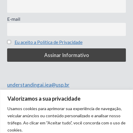
E-mail
Eu aceito a Política de Privacidade
understandingai.iea@usp.br
Rua do Anfiteatro, 513
Valorizamos a sua privacidade
Butantã, São Paulo – SP
Usamos cookies para aprimorar sua experiência de navegação,
05508-060
veicular anúncios ou conteúdo personalizado e analisar nosso
tráfego. Ao clicar em "Aceitar tudo", você concorda com o uso de
cookies.