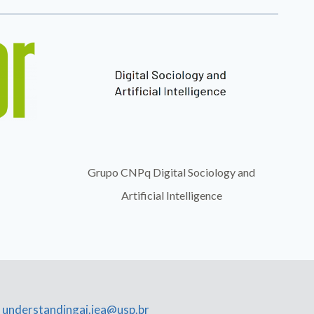
gy and
Departamento de Sociologia da USP
understandingai.iea@usp.br