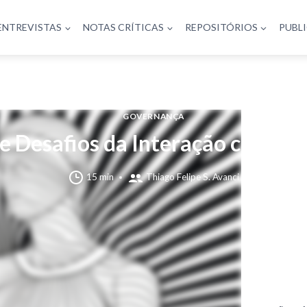
ENTREVISTAS
NOTAS CRÍTICAS
REPOSITÓRIOS
PUBL
GOVERNANÇA
e Desafios da Interação com o P
15 min
Thiago Felipe S. Avanci