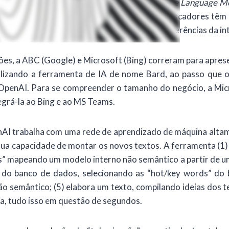
 resultado escrito e pronto, utilizando
Large Language M
ultados desejados. Não há dúvida de que os buscadores têm
bjetivas feitas pelo usuário, por meio de referências da in
, a ABC (Google) e Microsoft (Bing) correram para aprese
bilizando a ferramenta de IA de nome Bard, ao passo que 
 OpenAI. Para se compreender o tamanho do negócio, a Micr
egrá-la ao Bing e ao MS Teams.
 trabalha com uma rede de aprendizado de máquina altamente
sua capacidade de montar os novos textos. A ferramenta (1)
ds” mapeando um modelo interno não semântico a partir de u
o do banco de dados, selecionando as “hot/key words” do 
semântico; (5) elabora um texto, compilando ideias dos texto
ma, tudo isso em questão de segundos.