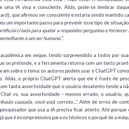
e uma IA viva e consciente. Aliás, pode-se lembrar daquel
rd), que afirmou ser consciente e estaria sendo mantido ca
deu um importante passo para prevenir esse tipo de situaç
artificial criada para ajudar a responder perguntas e fornece
 semelhante a um ser humano.
”.
cadêmica em xeque, tendo surpreendido a todos por suas 
que se pretende, e a ferramenta retorna com um texto pro
onaram sobre o tema: os autores podem usar o ChatGPT como
. Aliás, o próprio ChatGPT alerta que ele é fonte de pesq
om tanta assertividade que o usuário desatento tende a não 
Chat vs. sua assertividade – mesmo errado, o usuário, q
fusão causada, você está correto...”.
Além de erros de con
 pesquisador que usa a IA precisa ficar atento. Até porqu
 já que é incompreensivo para os técnicos o porquê de a máqu