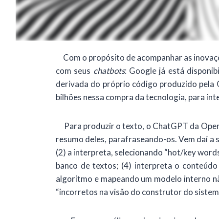
forma do resultado: o ChatGPT apresenta um
tradicionais, simplesmente indexam os res
Google, que responde diretamente perguntas o
Com o propósito de acompanhar as inovações
com seus
chatbots
: Google já está disponi
derivada do próprio código produzido pela
bilhões nessa compra da tecnologia, para int
Para produzir o texto, o ChatGPT da OpenAI
resumo deles, parafraseando-os. Vem daí a 
(2) a interpreta, selecionando “hot/key wor
banco de textos; (4) interpreta o conteúd
algoritmo e mapeando um modelo interno não 
“incorretos na visão do construtor do siste