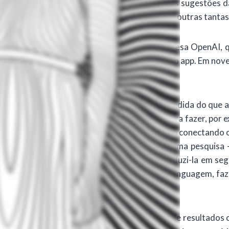
 por diversas formas: é por ela que ocorrem as sugestões 
minho do carro autômato, para não mencionar outras tantas 
salto pela novidade apresentada pela empresa OpenAI, q
 de usuários nos dois primeiros meses de vida do app. Em n
A generativa que produz textos na exata medida do que a p
mandos simples dos usuários. Pode-se pedir para fazer, por 
esar em Roma e a ferramenta irá criar um texto conectando 
sobre as pesquisas tradicionais, já que achar uma pesquis
provável. No entanto, o ChatGPT é capaz de produzi-la em s
com linguagem compreensível e que emula a linguagem, faz t
 de pesquisa tradicionais (os indexadores de resultados c