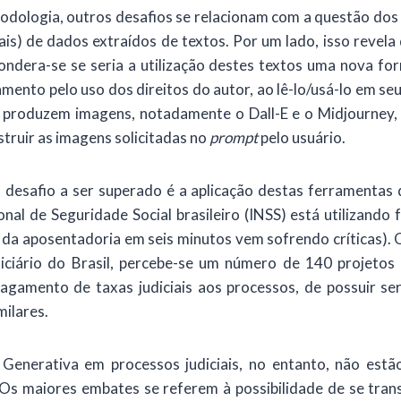
logia, outros desafios se relacionam com a questão dos di
is) de dados extraídos de textos. Por um lado, isso revel
 pondera-se se seria a utilização destes textos uma nova f
mento pelo uso dos direitos do autor, ao lê-lo/usá-lo em s
 produzem imagens, notadamente o Dall-E e o Midjourney, e
struir as imagens solicitadas no
prompt
pelo usuário.
safio a ser superado é a aplicação destas ferramentas 
ional de Seguridade Social brasileiro (INSS) está utilizand
da aposentadoria em seis minutos vem sofrendo críticas). O
diciário do Brasil, percebe-se um número de 140 projetos 
gamento de taxas judiciais aos processos, de possuir se
milares.
nerativa em processos judiciais, no entanto, não estão
s maiores embates se referem à possibilidade de se transf