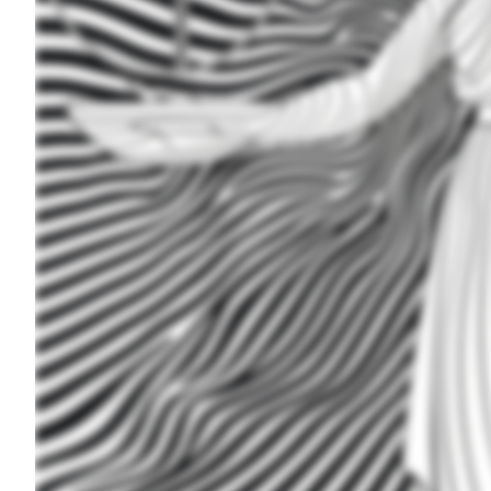
A inteligência artificial (IA) se manifesta
busca no Google e, até mesmo o traçar do ca
Mas, sem exagero, o mundo foi pego de as
(https://chat.openai.com/). São 100 milhões
milhões de usuários semanais.
E o que é o ChatGPT? É uma ferramenta de I
pode deduzir, criam conteúdo a partir de co
de Napoleão em Paris e a entrada de Júlio C
se a vantagem tática das IAs generativas 
exatas características, seria difícil ou im
ferramenta de IA Generativa produz textos 
entre outras.
A diferença do ChatGPT para as ferramentas