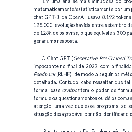
Em uma análise mais minuciosa do proces
matematicamente/estatisticamente por um pro
chat GPT-3, da OpenAI, usava 8.192 tokens 
128.000, evolução havida entre setembro de
de 128k de palavras, o que equivale a 300 p
gerar uma resposta.
O Chat GPT (
Generative Pre-Trained T
impactante no final de 2022, com a finali
Feedback
(RLHF), de modo a seguir os mé
detalhada. Contudo, cabe ressaltar que ta
forma, esse
chatbot
tem o poder de formul
formule os questionamentos ou dê os comand
atenção, uma vez que esse programa, ao se
situação desagradável por não identificar o o
Parafraseando o Dr. Frankenstein, “mas e