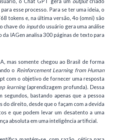
suário, o Chat GPT gera um
output
criado
para esse processo. Para se ter uma ideia, o
8 tokens e, na última versão, 4o (omni) são
to chave do
input
do usuário gera uma análise
o da IAGen analisa 300 páginas de texto para
nIA, mas somente chegou ao Brasil de forma
zando o
Reinforcement Learning from Human
mpt com o objetivo de fornecer uma resposta
ep learning
(aprendizagem profunda). Dessa
m segundos, bastando apenas que a pessoa
 do direito, desde que o façam com a devida
retos e que podem levar um desatento a uma
ça absoluta em uma inteligência artificial.
ntífica mantém-se, com razão, cética para