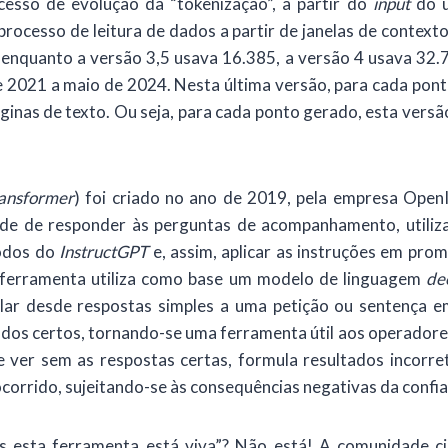
so de evolução da “tokenização”, a partir do
input
do u
cesso de leitura de dados a partir de janelas de contexto 
enquanto a versão 3,5 usava 16.385, a versão 4 usava 32.76
 2021 a maio de 2024. Nesta última versão, para cada pon
áginas de texto. Ou seja, para cada ponto gerado, esta versã
ransformer
) foi criado no ano de 2019, pela empresa Ope
dade de responder às perguntas de acompanhamento, utili
todos do
InstructGPT
e, assim, aplicar as instruções em pro
l ferramenta utiliza como base um modelo de linguagem
de
ar desde respostas simples a uma petição ou sentença e
os certos, tornando-se uma ferramenta útil aos operadores
 ver sem as respostas certas, formula resultados incor
corrido, sujeitando-se às consequências negativas da confian
sta ferramenta está viva”? Não está! A comunidade cie