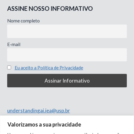
ASSINE NOSSO INFORMATIVO
Nome completo
E-mail
Eu aceito a Política de Privacidade
understandingai.iea@usp.br
Rua do Anfiteatro, 513
Valorizamos a sua privacidade
Butantã, São Paulo – SP